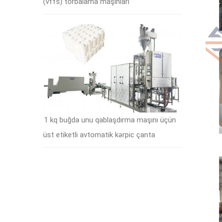
(vffs) torbalama maşınları
1 kq buğda unu qablaşdırma maşını üçün
üst etiketli avtomatik kərpic çanta