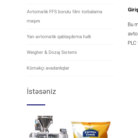
Giriş
Avtomatik FFS borulu film torbalama
maşını
Bu ma
avto
Yarı avtomatik qablaşdırma həlli
PLC 
Weigher & Dozaj Sistemi
Köməkçi avadanlıqlar
İstəsəniz