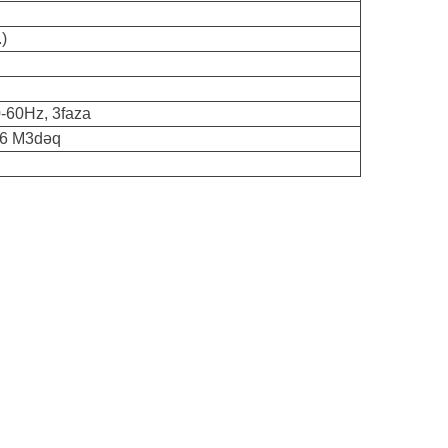
)
60Hz, 3faza
36 M3dəq