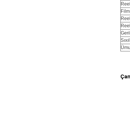
Reel
Film
Reel
Reel
Geri
Sıxı
Ümum
Çan