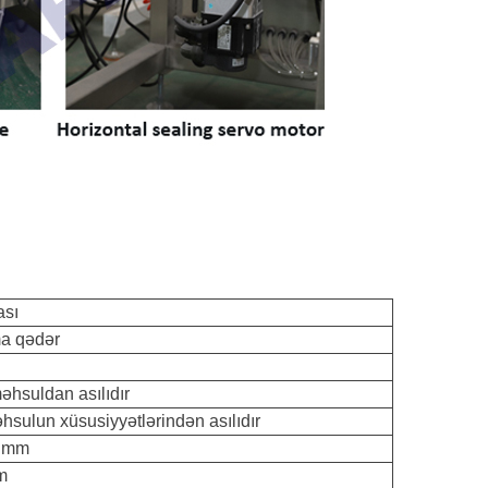
ası
ma qədər
əhsuldan asılıdır
sulun xüsusiyyətlərindən asılıdır
0 mm
m