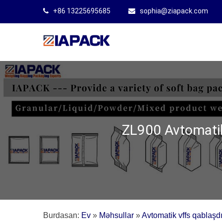
+86 13225695685
sophia@ziapack.com
ZL900 Avtomatik
Burdasan:
Ev
»
Məhsullar
»
Avtomatik vffs qablaşd