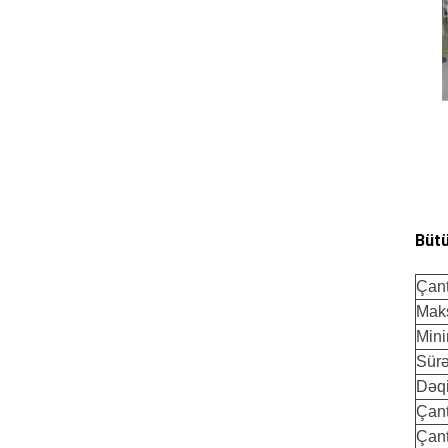
Bütü
Çant
Mak
Min
Sürə
Dəqi
Çant
Çant