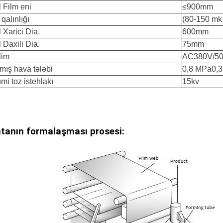
 Film eni
≤900mm
 qalınlığı
(80-150 mk.
 Xarici Dia.
600mm
 Daxili Dia.
75mm
lim
AC380V/50-
lmış hava tələbi
0,8 MPa0,
i toz istehlakı
15kv
tanın formalaşması prosesi: