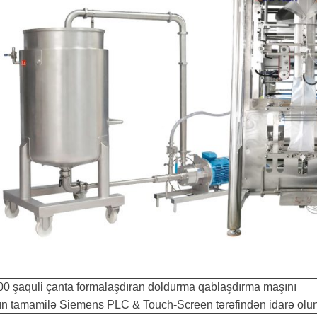
0 şaquli çanta formalaşdıran doldurma qablaşdırma maşını
n tamamilə Siemens PLC & Touch-Screen tərəfindən idarə olu