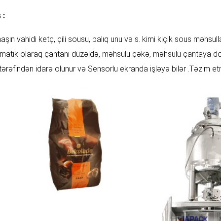
 :
şın vahidi ketç, çili sousu, balıq unu və s. kimi kiçik sous məhsull
matik olaraq çantanı düzəldə, məhsulu çəkə, məhsulu çantaya dol
tərəfindən idarə olunur və Sensorlu ekranda işləyə bilər .Təzim e