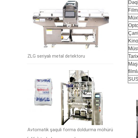
Dəqi
Film
Müxt
Opto
Çant
Kino
Müst
ZLG seriyalı metal detektoru
Tari
Maşı
filml
SUS3
Avtomatik şaquli forma doldurma möhürü