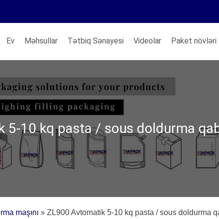
Ev
Məhsullar
Tətbiq Sənayesi
Videolar
Paket növləri
 5-10 kq pasta / sous doldurma qa
ırma maşını
»
ZL900 Avtomatik 5-10 kq pasta / sous doldurma q