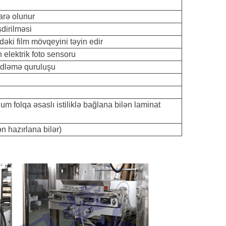
arə olunur
dirilməsi
əki film mövqeyini təyin edir
elektrik foto sensoru
lidləmə quruluşu
olqa əsaslı istiliklə bağlana bilən laminat
n hazırlana bilər)