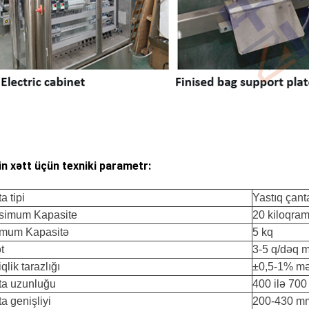
n xətt üçün texniki parametr:
a tipi
Yastıq çant
simum Kapasite
20 kiloqra
imum Kapasitə
5 kq
t
3-5 q/dəq m
qlik tarazlığı
±0,5-1% məh
a uzunluğu
400 ilə 70
a genişliyi
200-430 m