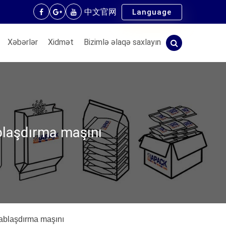
中文官网
Language
Xəbərlər
Xidmət
Bizimlə əlaqə saxlayın
blaşdırma maşını
ablaşdırma maşını