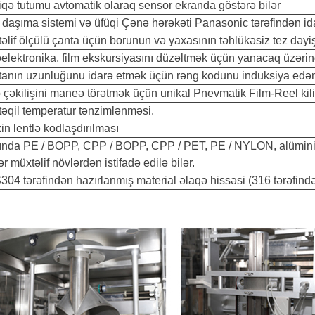
qə tutumu avtomatik olaraq sensor ekranda göstərə bilər
 daşıma sistemi və üfüqi Çənə hərəkəti Panasonic tərəfindən id
əlif ölçülü çanta üçün borunun və yaxasının təhlükəsiz tez dəyiş
elektronika, film ekskursiyasını düzəltmək üçün yanacaq üzərind
anın uzunluğunu idarə etmək üçün rəng kodunu induksiya edən 
 çəkilişini maneə törətmək üçün unikal Pnevmatik Film-Reel ki
əqil temperatur tənzimlənməsi.
xin lentlə kodlaşdırılması
nda PE / BOPP, CPP / BOPP, CPP / PET, PE / NYLON, alüminium f
ər müxtəlif növlərdən istifadə edilə bilər.
04 tərəfindən hazırlanmış material əlaqə hissəsi (316 tərəfində