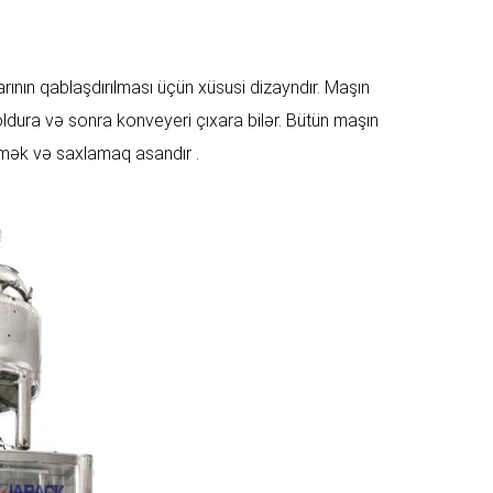
arının qablaşdırılması üçün xüsusi dizayndır. Maşın
dura və sonra konveyeri çıxara bilər. Bütün maşın
tmək və saxlamaq asandır .