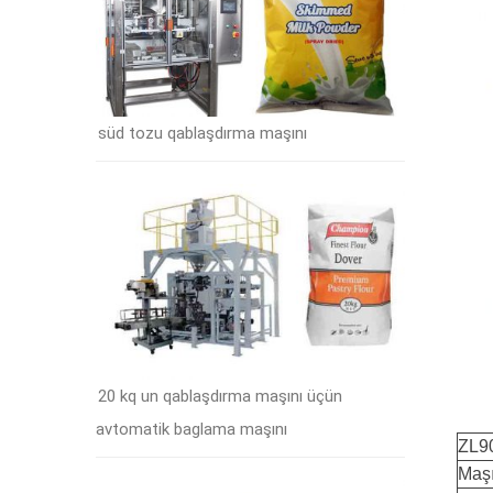
süd tozu qablaşdırma maşını
20 kq un qablaşdırma maşını üçün
avtomatik baglama maşını
ZL90
Maşı