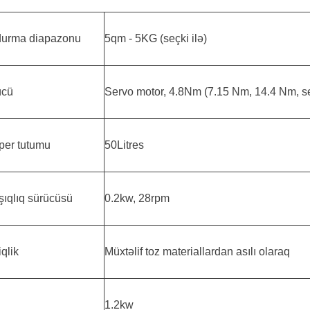
durma diapazonu
5qm - 5KG (seçki ilə)
ücü
Servo motor, 4.8Nm (7.15 Nm, 14.4 Nm, s
er tutumu
50Litres
şıqlıq sürücüsü
0.2kw, 28rpm
qlik
Müxtəlif toz materiallardan asılı olaraq
1.2kw