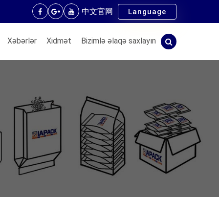
中文官网
Language
Xəbərlər
Xidmət
Bizimlə əlaqə saxlayın