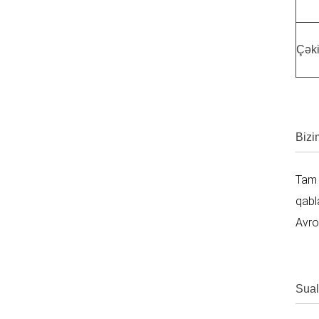
Çək
Bizi
Tam 
qabl
Avro
Sual