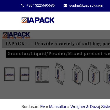
+86 13225695685
sophia@ziapack.com
Burdasan:
Ev
»
Məhsullar
»
Weigher & Dozaj Sist