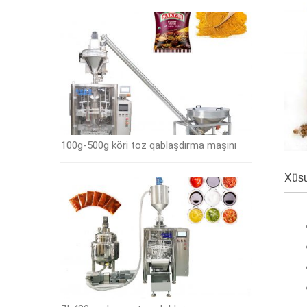
100g-500g köri toz qablaşdırma maşını
Xüsu