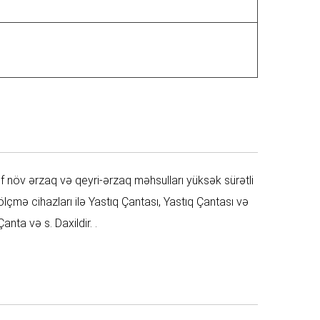
f növ ərzaq və qeyri-ərzaq məhsulları yüksək sürətli
lçmə cihazları ilə Yastıq Çantası, Yastıq Çantası və
nta və s. Daxildir. .