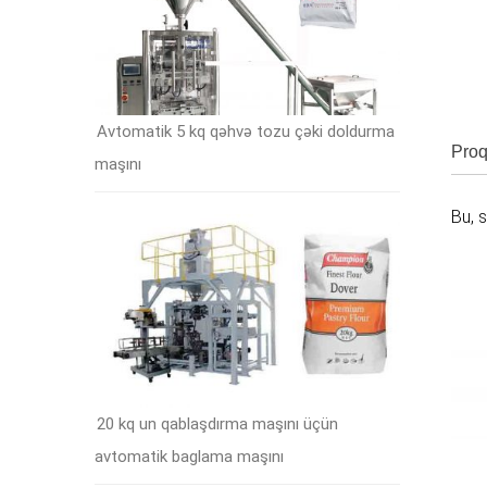
Avtomatik 5 kq qəhvə tozu çəki doldurma
Proq
maşını
Bu, 
20 kq un qablaşdırma maşını üçün
avtomatik baglama maşını