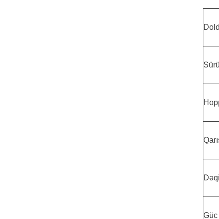
Dol
Sür
Hopp
Qarı
Dəqi
Güc