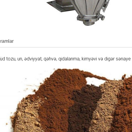
ramlar
süd tozu, un, ədviyyat, qəhvə, qidalanma, kimyəvi və digər sənaye 