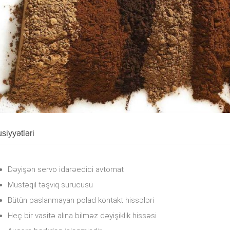
siyyətləri
Dəyişən servo idarəedici avtomat
Müstəqil təşviq sürücüsü
Bütün paslanmayan polad kontakt hissələri
Heç bir vasitə alına bilməz dəyişiklik hissəsi