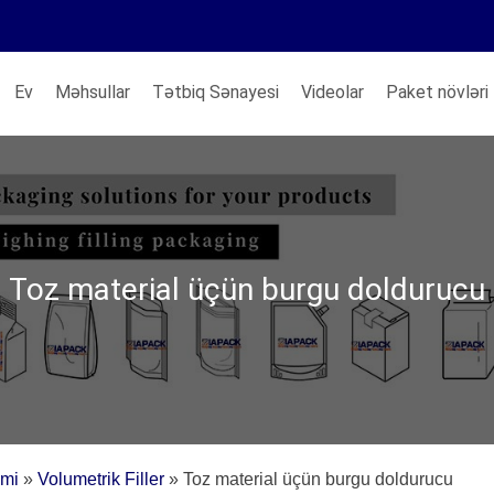
Ev
Məhsullar
Tətbiq Sənayesi
Videolar
Paket növləri
Toz material üçün burgu doldurucu
emi
»
Volumetrik Filler
»
Toz material üçün burgu doldurucu