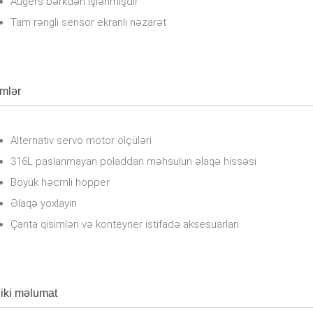
Augers bərkdən işlənmişdir
Tam rəngli sensor ekranlı nəzarət
mlər
Alternativ servo motor ölçüləri
316L paslanmayan poladdan məhsulun əlaqə hissəsi
Böyük həcmli hopper
Əlaqə yoxlayın
Çanta qisimləri və konteyner istifadə aksesuarları
iki məlumat