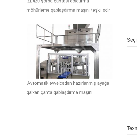
ZL420 şorba çantası doldurma
möhürləmə qablaşdırma maşını təşkil edir
Seçi
Avtomatik əvvəlcədən hazırlanmış ayağa
qalxan çanta qablaşdırma maşını
Texn