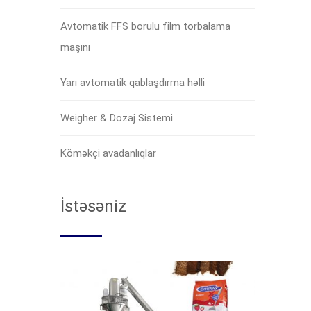
Avtomatik FFS borulu film torbalama
maşını
Yarı avtomatik qablaşdırma həlli
Weigher & Dozaj Sistemi
Köməkçi avadanlıqlar
İstəsəniz