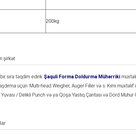
i
200kg
m şirkət
bir sıra təqdim edirik
Şaquli Forma Doldurma Mühərriki
müxtəli
aşdırma üçün. Multi-head Weigher, Auger Filler və s. Kimi müxtəlif ö
 Yuvası / Delikli Punch və ya Qoşa Yastıq Çantası və Dörd Mühür Ça
lar