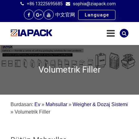
+86 13225695685
sophia@ziapack.com
中文官网
Language
Volumetrik Filler
Burdasan:
Ev
»
Məhsullar
»
Weigher & Dozaj Sistemi
»
Volumetrik Filler