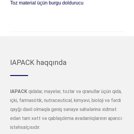
Toz material üçün burgu doldurucu
IAPACK haqqında
IAPACK
qidalar, mayelər, tozlar və qranullar üçün qida,
içki, farmasötik, nutraceutical, kimyəvi, bioloji və fərdi
qayğı daxil olmaqla geniş sənaye sahələrinə xidmət
edən tam xətt və qablaşdırma avadanlıqlarının aparıcı
istehsalçısıdır.