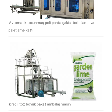
Avtomatik toxunmuş poli çanta çəkisi torbalama və
paletləmə xətti
kireçli toz böyük paket ambalaj maşın