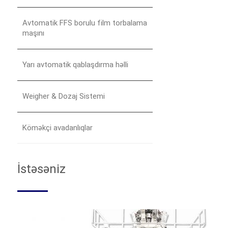
Avtomatik FFS borulu film torbalama
maşını
Yarı avtomatik qablaşdırma həlli
Weigher & Dozaj Sistemi
Köməkçi avadanlıqlar
İstəsəniz