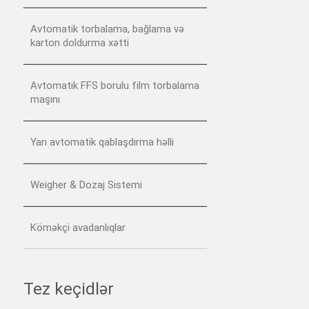
Avtomatik torbalama, bağlama və
karton doldurma xətti
Avtomatik FFS borulu film torbalama
maşını
Yarı avtomatik qablaşdırma həlli
Weigher & Dozaj Sistemi
Köməkçi avadanlıqlar
Tez keçidlər