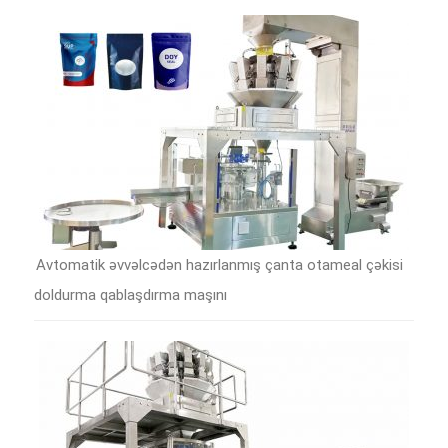
Avtomatik əvvəlcədən hazırlanmış çanta otameal çəkisi
doldurma qablaşdırma maşını